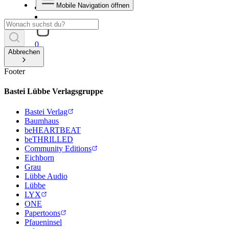
Mobile Navigation öffnen
0
Abbrechen
Footer
Bastei Lübbe Verlagsgruppe
Bastei Verlag
Baumhaus
beHEARTBEAT
beTHRILLED
Community Editions
Eichborn
Grau
Lübbe Audio
Lübbe
LYX
ONE
Papertoons
Pfaueninsel