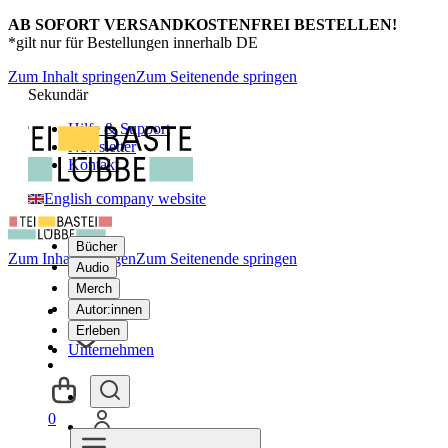
AB SOFORT VERSANDKOSTENFREI BESTELLEN!
*gilt nur für Bestellungen innerhalb DE
Zum Inhalt springen
Zum Seitenende springen
Sekundär
Hilfe & Support
Newsletter
Kontakt
English company website
Bücher
Zum Inhalt springen
Zum Seitenende springen
Audio
Merch
Autor:innen
Erleben
Unternehmen
0