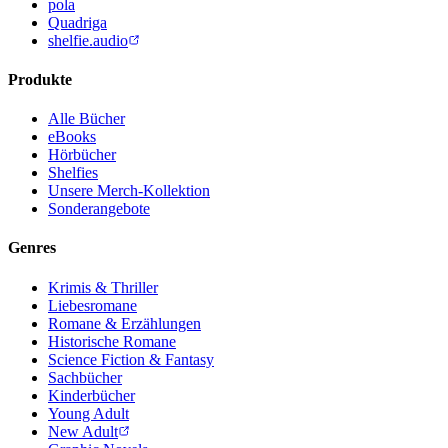
pola
Quadriga
shelfie.audio
Produkte
Alle Bücher
eBooks
Hörbücher
Shelfies
Unsere Merch-Kollektion
Sonderangebote
Genres
Krimis & Thriller
Liebesromane
Romane & Erzählungen
Historische Romane
Science Fiction & Fantasy
Sachbücher
Kinderbücher
Young Adult
New Adult