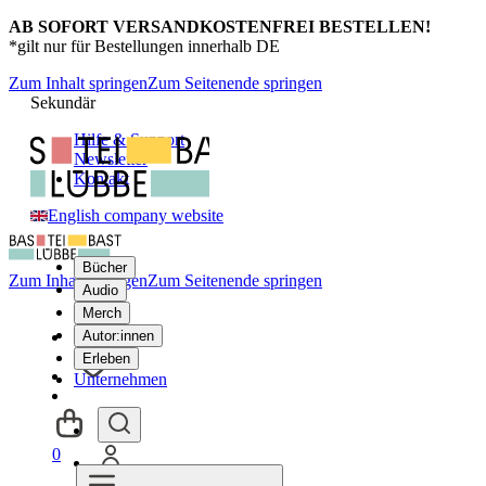
AB SOFORT VERSANDKOSTENFREI BESTELLEN!
*gilt nur für Bestellungen innerhalb DE
Zum Inhalt springen
Zum Seitenende springen
Sekundär
Hilfe & Support
Newsletter
Kontakt
English company website
Bücher
Zum Inhalt springen
Zum Seitenende springen
Audio
Merch
Autor:innen
Erleben
Unternehmen
0