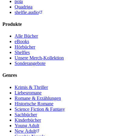
pola
Quadriga
shelfie.audio
Produkte
Alle Bücher
eBooks
Hörbücher
Shelfies
Unsere Merch-Kollektion
Sonderangebote
Genres
Krimis & Thriller
Liebesromane
Romane & Erzählungen
Historische Romane
Science Fiction & Fantasy
Sachbücher
Kinderbücher
Young Adult
New Adult