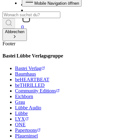
Mobile Navigation öffnen
0
Abbrechen
Footer
Bastei Lübbe Verlagsgruppe
Bastei Verlag
Baumhaus
beHEARTBEAT
beTHRILLED
Community Editions
Eichborn
Grau
Lübbe Audio
Lübbe
LYX
ONE
Papertoons
Pfaueninsel