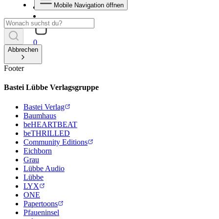
Mobile Navigation öffnen
0
Abbrechen
Footer
Bastei Lübbe Verlagsgruppe
Bastei Verlag
Baumhaus
beHEARTBEAT
beTHRILLED
Community Editions
Eichborn
Grau
Lübbe Audio
Lübbe
LYX
ONE
Papertoons
Pfaueninsel