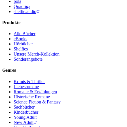
pola
Quadriga
shelfie.audio
Produkte
Alle Bücher
eBooks
Hörbücher
Shelfies
Unsere Merch-Kollektion
Sonderangebote
Genres
Krimis & Thriller
Liebesromane
Romane & Erzählungen
Historische Romane
Science Fiction & Fantasy
Sachbücher
Kinderbücher
Young Adult
New Adult