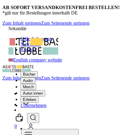
AB SOFORT VERSANDKOSTENFREI BESTELLEN!
*gilt nur für Bestellungen innerhalb DE
Zum Inhalt springen
Zum Seitenende springen
Sekundär
Hilfe & Support
Newsletter
Kontakt
English company website
Bücher
Zum Inhalt springen
Zum Seitenende springen
Audio
Merch
Autor:innen
Erleben
Unternehmen
0