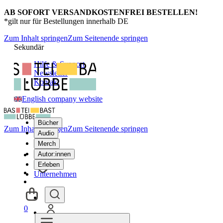
AB SOFORT VERSANDKOSTENFREI BESTELLEN!
*gilt nur für Bestellungen innerhalb DE
Zum Inhalt springen
Zum Seitenende springen
Sekundär
Hilfe & Support
Newsletter
Kontakt
English company website
Bücher
Zum Inhalt springen
Zum Seitenende springen
Audio
Merch
Autor:innen
Erleben
Unternehmen
0