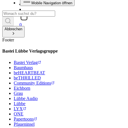
Mobile Navigation öffnen
0
Abbrechen
Footer
Bastei Lübbe Verlagsgruppe
Bastei Verlag
Baumhaus
beHEARTBEAT
beTHRILLED
Community Editions
Eichborn
Grau
Lübbe Audio
Lübbe
LYX
ONE
Papertoons
Pfaueninsel