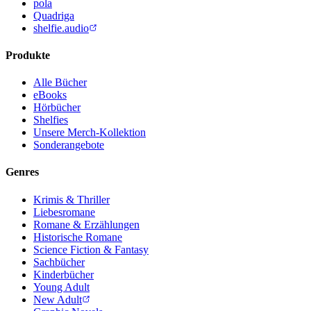
pola
Quadriga
shelfie.audio
Produkte
Alle Bücher
eBooks
Hörbücher
Shelfies
Unsere Merch-Kollektion
Sonderangebote
Genres
Krimis & Thriller
Liebesromane
Romane & Erzählungen
Historische Romane
Science Fiction & Fantasy
Sachbücher
Kinderbücher
Young Adult
New Adult