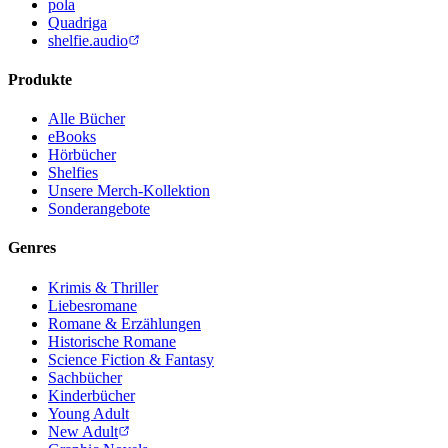
pola
Quadriga
shelfie.audio
Produkte
Alle Bücher
eBooks
Hörbücher
Shelfies
Unsere Merch-Kollektion
Sonderangebote
Genres
Krimis & Thriller
Liebesromane
Romane & Erzählungen
Historische Romane
Science Fiction & Fantasy
Sachbücher
Kinderbücher
Young Adult
New Adult