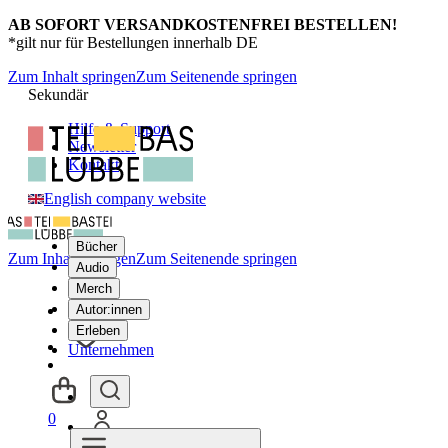
AB SOFORT VERSANDKOSTENFREI BESTELLEN!
*gilt nur für Bestellungen innerhalb DE
Zum Inhalt springen
Zum Seitenende springen
Sekundär
Hilfe & Support
Newsletter
Kontakt
English company website
Bücher
Zum Inhalt springen
Zum Seitenende springen
Audio
Merch
Autor:innen
Erleben
Unternehmen
0