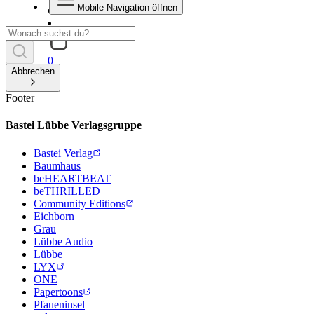
Mobile Navigation öffnen
0
Abbrechen
Footer
Bastei Lübbe Verlagsgruppe
Bastei Verlag
Baumhaus
beHEARTBEAT
beTHRILLED
Community Editions
Eichborn
Grau
Lübbe Audio
Lübbe
LYX
ONE
Papertoons
Pfaueninsel