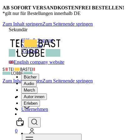
AB SOFORT VERSANDKOSTENFREI BESTELLEN!
*gilt nur für Bestellungen innerhalb DE
Zum Inhalt springen
Zum Seitenende springen
Sekundär
Hilfe & Support
Newsletter
Kontakt
English company website
Bücher
Zum Inhalt springen
Zum Seitenende springen
Audio
Merch
Autor:innen
Erleben
Unternehmen
0