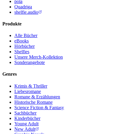
pola
Quadriga
shelfie.audio
Produkte
Alle Bücher
eBooks
Hörbücher
Shelfies
Unsere Merch-Kollektion
Sonderangebote
Genres
Krimis & Thriller
Liebesromane
Romane & Erzählungen
Historische Romane
Science Fiction & Fantasy
Sachbücher
Kinderbücher
Young Adult
New Adult