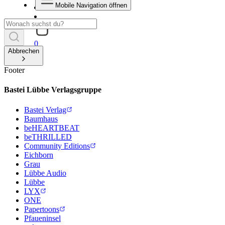
Mobile Navigation öffnen
0
Abbrechen
Footer
Bastei Lübbe Verlagsgruppe
Bastei Verlag
Baumhaus
beHEARTBEAT
beTHRILLED
Community Editions
Eichborn
Grau
Lübbe Audio
Lübbe
LYX
ONE
Papertoons
Pfaueninsel