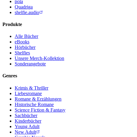
pola
Quadriga
shelfie.audio
Produkte
Alle Bücher
eBooks
Hörbücher
Shelfies
Unsere Merch-Kollektion
Sonderangebote
Genres
Krimis & Thriller
Liebesromane
Romane & Erzählungen
Historische Romane
Science Fiction & Fantasy
Sachbücher
Kinderbücher
Young Adult
New Adult