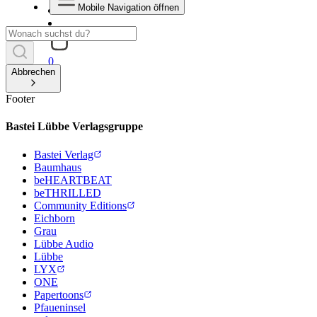
Mobile Navigation öffnen
0
Abbrechen
Footer
Bastei Lübbe Verlagsgruppe
Bastei Verlag
Baumhaus
beHEARTBEAT
beTHRILLED
Community Editions
Eichborn
Grau
Lübbe Audio
Lübbe
LYX
ONE
Papertoons
Pfaueninsel