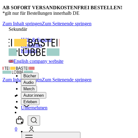
AB SOFORT VERSANDKOSTENFREI BESTELLEN!
*gilt nur für Bestellungen innerhalb DE
Zum Inhalt springen
Zum Seitenende springen
Sekundär
Hilfe & Support
Newsletter
Kontakt
English company website
Bücher
Zum Inhalt springen
Zum Seitenende springen
Audio
Merch
Autor:innen
Erleben
Unternehmen
0