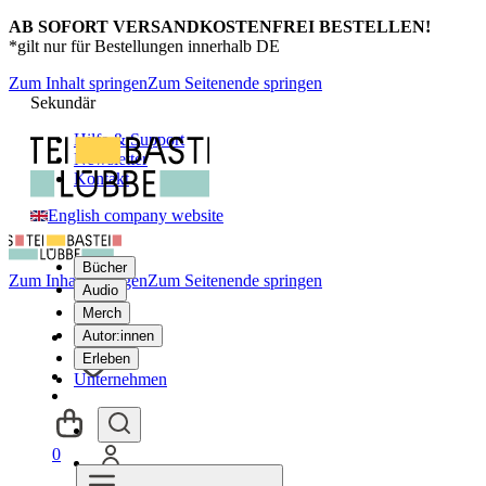
AB SOFORT VERSANDKOSTENFREI BESTELLEN!
*gilt nur für Bestellungen innerhalb DE
Zum Inhalt springen
Zum Seitenende springen
Sekundär
Hilfe & Support
Newsletter
Kontakt
English company website
Bücher
Zum Inhalt springen
Zum Seitenende springen
Audio
Merch
Autor:innen
Erleben
Unternehmen
0