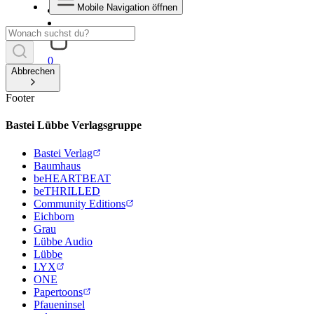
Mobile Navigation öffnen
0
Abbrechen
Footer
Bastei Lübbe Verlagsgruppe
Bastei Verlag
Baumhaus
beHEARTBEAT
beTHRILLED
Community Editions
Eichborn
Grau
Lübbe Audio
Lübbe
LYX
ONE
Papertoons
Pfaueninsel