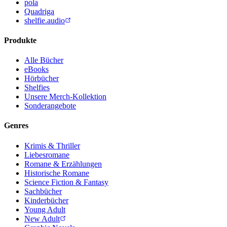
pola
Quadriga
shelfie.audio
Produkte
Alle Bücher
eBooks
Hörbücher
Shelfies
Unsere Merch-Kollektion
Sonderangebote
Genres
Krimis & Thriller
Liebesromane
Romane & Erzählungen
Historische Romane
Science Fiction & Fantasy
Sachbücher
Kinderbücher
Young Adult
New Adult