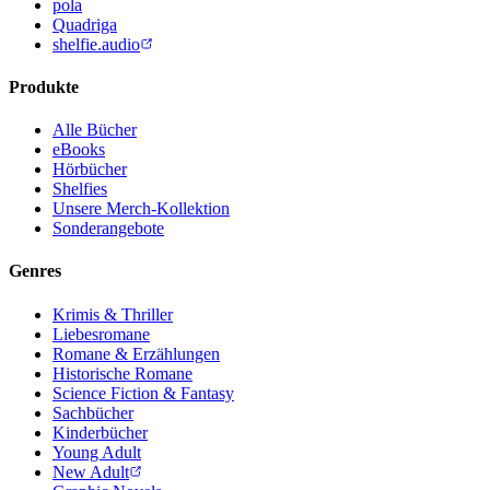
pola
Quadriga
shelfie.audio
Produkte
Alle Bücher
eBooks
Hörbücher
Shelfies
Unsere Merch-Kollektion
Sonderangebote
Genres
Krimis & Thriller
Liebesromane
Romane & Erzählungen
Historische Romane
Science Fiction & Fantasy
Sachbücher
Kinderbücher
Young Adult
New Adult