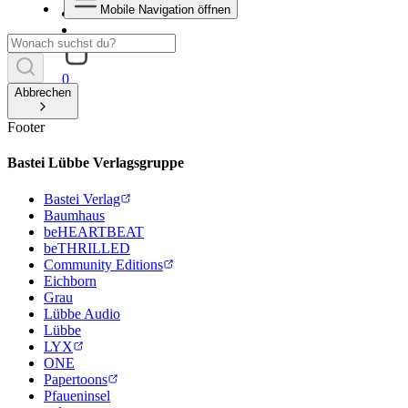
Mobile Navigation öffnen
0
Abbrechen
Footer
Bastei Lübbe Verlagsgruppe
Bastei Verlag
Baumhaus
beHEARTBEAT
beTHRILLED
Community Editions
Eichborn
Grau
Lübbe Audio
Lübbe
LYX
ONE
Papertoons
Pfaueninsel