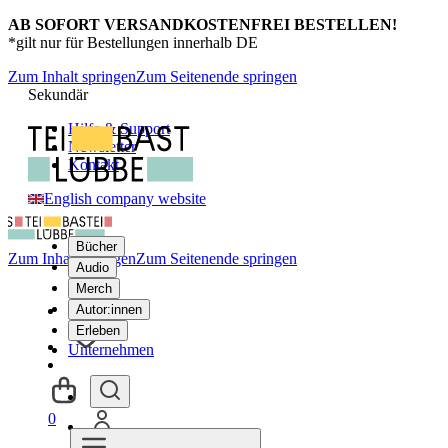
AB SOFORT VERSANDKOSTENFREI BESTELLEN!
*gilt nur für Bestellungen innerhalb DE
Zum Inhalt springen
Zum Seitenende springen
Sekundär
Hilfe & Support
Newsletter
Kontakt
English company website
Bücher
Zum Inhalt springen
Zum Seitenende springen
Audio
Merch
Autor:innen
Erleben
Unternehmen
0