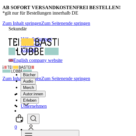
AB SOFORT VERSANDKOSTENFREI BESTELLEN!
*gilt nur für Bestellungen innerhalb DE
Zum Inhalt springen
Zum Seitenende springen
Sekundär
Hilfe & Support
Newsletter
Kontakt
English company website
Bücher
Zum Inhalt springen
Zum Seitenende springen
Audio
Merch
Autor:innen
Erleben
Unternehmen
0