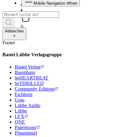
Mobile Navigation öffnen
0
Abbrechen
Footer
Bastei Lübbe Verlagsgruppe
Bastei Verlag
Baumhaus
beHEARTBEAT
beTHRILLED
Community Editions
Eichborn
Grau
Lübbe Audio
Lübbe
LYX
ONE
Papertoons
Pfaueninsel