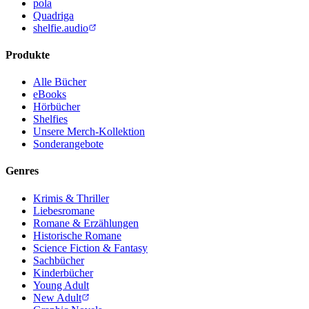
pola
Quadriga
shelfie.audio
Produkte
Alle Bücher
eBooks
Hörbücher
Shelfies
Unsere Merch-Kollektion
Sonderangebote
Genres
Krimis & Thriller
Liebesromane
Romane & Erzählungen
Historische Romane
Science Fiction & Fantasy
Sachbücher
Kinderbücher
Young Adult
New Adult