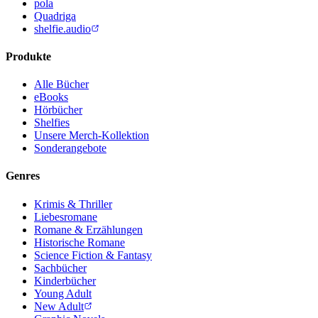
pola
Quadriga
shelfie.audio
Produkte
Alle Bücher
eBooks
Hörbücher
Shelfies
Unsere Merch-Kollektion
Sonderangebote
Genres
Krimis & Thriller
Liebesromane
Romane & Erzählungen
Historische Romane
Science Fiction & Fantasy
Sachbücher
Kinderbücher
Young Adult
New Adult