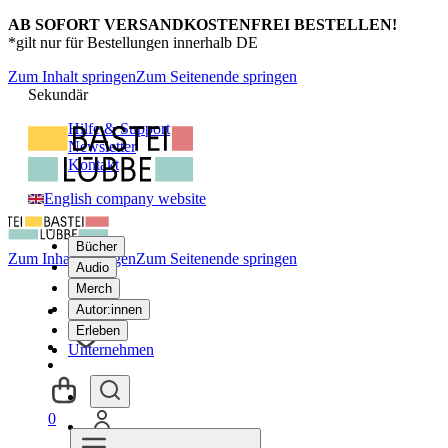
AB SOFORT VERSANDKOSTENFREI BESTELLEN!
*gilt nur für Bestellungen innerhalb DE
Zum Inhalt springen
Zum Seitenende springen
Sekundär
Hilfe & Support
Newsletter
Kontakt
English company website
Bücher
Zum Inhalt springen
Zum Seitenende springen
Audio
Merch
Autor:innen
Erleben
Unternehmen
0