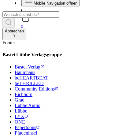
Mobile Navigation öffnen
0
Abbrechen
Footer
Bastei Lübbe Verlagsgruppe
Bastei Verlag
Baumhaus
beHEARTBEAT
beTHRILLED
Community Editions
Eichborn
Grau
Lübbe Audio
Lübbe
LYX
ONE
Papertoons
Pfaueninsel