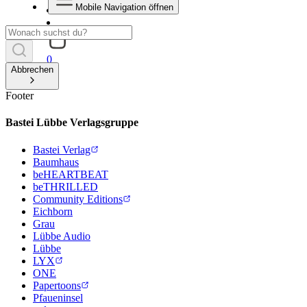
Mobile Navigation öffnen
0
Abbrechen
Footer
Bastei Lübbe Verlagsgruppe
Bastei Verlag
Baumhaus
beHEARTBEAT
beTHRILLED
Community Editions
Eichborn
Grau
Lübbe Audio
Lübbe
LYX
ONE
Papertoons
Pfaueninsel