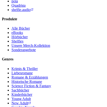
pola
Quadriga
shelfie.audio
Produkte
Alle Bücher
eBooks
Hörbücher
Shelfies
Unsere Merch-Kollektion
Sonderangebote
Genres
Krimis & Thriller
Liebesromane
Romane & Erzählungen
Historische Romane
Science Fiction & Fantasy
Sachbücher
Kinderbücher
Young Adult
New Adult