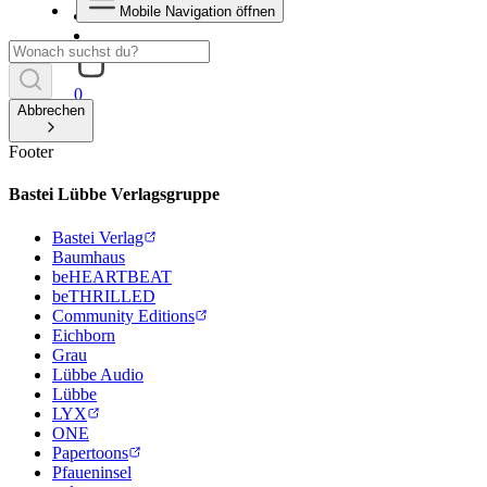
Mobile Navigation öffnen
0
Abbrechen
Footer
Bastei Lübbe Verlagsgruppe
Bastei Verlag
Baumhaus
beHEARTBEAT
beTHRILLED
Community Editions
Eichborn
Grau
Lübbe Audio
Lübbe
LYX
ONE
Papertoons
Pfaueninsel