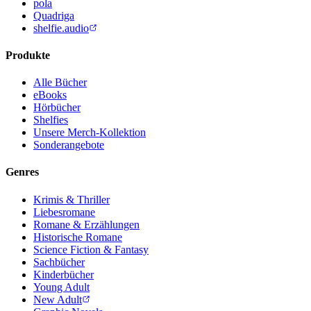
pola
Quadriga
shelfie.audio
Produkte
Alle Bücher
eBooks
Hörbücher
Shelfies
Unsere Merch-Kollektion
Sonderangebote
Genres
Krimis & Thriller
Liebesromane
Romane & Erzählungen
Historische Romane
Science Fiction & Fantasy
Sachbücher
Kinderbücher
Young Adult
New Adult