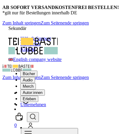
AB SOFORT VERSANDKOSTENFREI BESTELLEN!
*gilt nur für Bestellungen innerhalb DE
Zum Inhalt springen
Zum Seitenende springen
Sekundär
Hilfe & Support
Newsletter
Kontakt
English company website
Bücher
Zum Inhalt springen
Zum Seitenende springen
Audio
Merch
Autor:innen
Erleben
Unternehmen
0