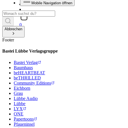
Mobile Navigation öffnen
0
Abbrechen
Footer
Bastei Lübbe Verlagsgruppe
Bastei Verlag
Baumhaus
beHEARTBEAT
beTHRILLED
Community Editions
Eichborn
Grau
Lübbe Audio
Lübbe
LYX
ONE
Papertoons
Pfaueninsel