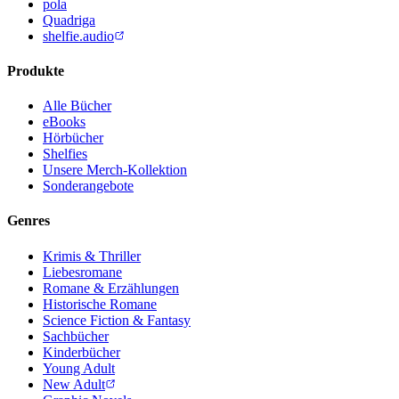
pola
Quadriga
shelfie.audio
Produkte
Alle Bücher
eBooks
Hörbücher
Shelfies
Unsere Merch-Kollektion
Sonderangebote
Genres
Krimis & Thriller
Liebesromane
Romane & Erzählungen
Historische Romane
Science Fiction & Fantasy
Sachbücher
Kinderbücher
Young Adult
New Adult