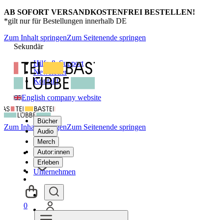
AB SOFORT VERSANDKOSTENFREI BESTELLEN!
*gilt nur für Bestellungen innerhalb DE
Zum Inhalt springen
Zum Seitenende springen
Sekundär
Hilfe & Support
Newsletter
Kontakt
English company website
Bücher
Zum Inhalt springen
Zum Seitenende springen
Audio
Merch
Autor:innen
Erleben
Unternehmen
0