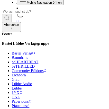
Mobile Navigation öffnen
0
Abbrechen
Footer
Bastei Lübbe Verlagsgruppe
Bastei Verlag
Baumhaus
beHEARTBEAT
beTHRILLED
Community Editions
Eichborn
Grau
Lübbe Audio
Lübbe
LYX
ONE
Papertoons
Pfaueninsel