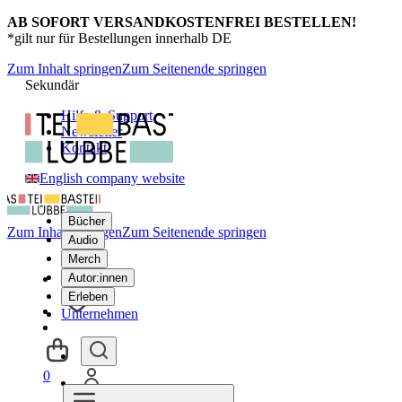
AB SOFORT VERSANDKOSTENFREI BESTELLEN!
*gilt nur für Bestellungen innerhalb DE
Zum Inhalt springen
Zum Seitenende springen
Sekundär
Hilfe & Support
Newsletter
Kontakt
English company website
Bücher
Zum Inhalt springen
Zum Seitenende springen
Audio
Merch
Autor:innen
Erleben
Unternehmen
0