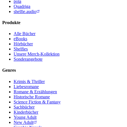
pola
Quadriga
shelfie.audio
Produkte
Alle Bücher
eBooks
Hörbücher
Shelfies
Unsere Merch-Kollektion
Sonderangebote
Genres
Krimis & Thriller
Liebesromane
Romane & Erzählungen
Historische Romane
Science Fiction & Fantasy
Sachbücher
Kinderbücher
Young Adult
New Adult