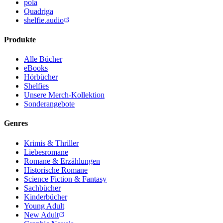
pola
Quadriga
shelfie.audio
Produkte
Alle Bücher
eBooks
Hörbücher
Shelfies
Unsere Merch-Kollektion
Sonderangebote
Genres
Krimis & Thriller
Liebesromane
Romane & Erzählungen
Historische Romane
Science Fiction & Fantasy
Sachbücher
Kinderbücher
Young Adult
New Adult