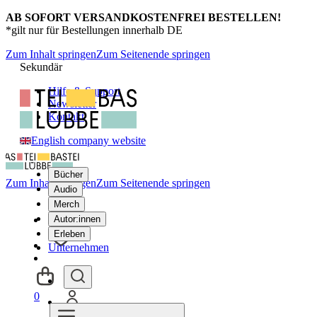
AB SOFORT VERSANDKOSTENFREI BESTELLEN!
*gilt nur für Bestellungen innerhalb DE
Zum Inhalt springen
Zum Seitenende springen
Sekundär
Hilfe & Support
Newsletter
Kontakt
English company website
Bücher
Zum Inhalt springen
Zum Seitenende springen
Audio
Merch
Autor:innen
Erleben
Unternehmen
0