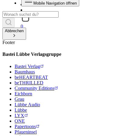
Mobile Navigation öffnen
0
Abbrechen
Footer
Bastei Lübbe Verlagsgruppe
Bastei Verlag
Baumhaus
beHEARTBEAT
beTHRILLED
Community Editions
Eichborn
Grau
Lübbe Audio
Lübbe
LYX
ONE
Papertoons
Pfaueninsel