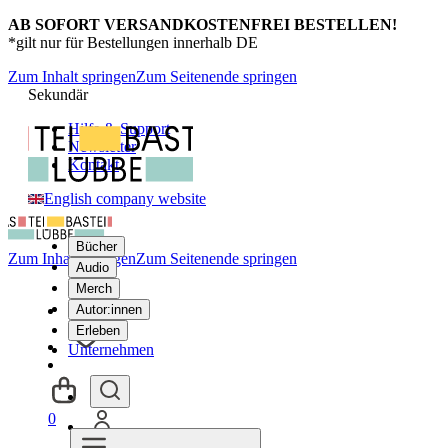
AB SOFORT VERSANDKOSTENFREI BESTELLEN!
*gilt nur für Bestellungen innerhalb DE
Zum Inhalt springen
Zum Seitenende springen
Sekundär
Hilfe & Support
Newsletter
Kontakt
English company website
Bücher
Zum Inhalt springen
Zum Seitenende springen
Audio
Merch
Autor:innen
Erleben
Unternehmen
0