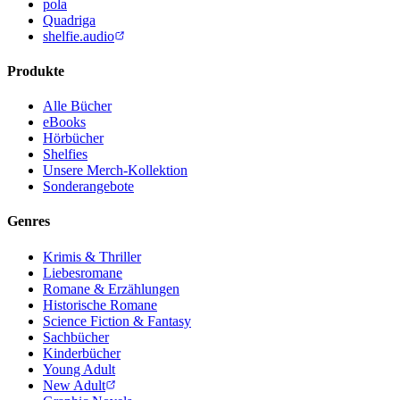
pola
Quadriga
shelfie.audio
Produkte
Alle Bücher
eBooks
Hörbücher
Shelfies
Unsere Merch-Kollektion
Sonderangebote
Genres
Krimis & Thriller
Liebesromane
Romane & Erzählungen
Historische Romane
Science Fiction & Fantasy
Sachbücher
Kinderbücher
Young Adult
New Adult