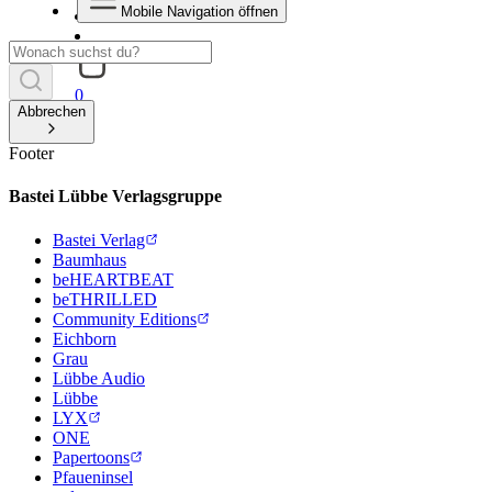
Mobile Navigation öffnen
0
Abbrechen
Footer
Bastei Lübbe Verlagsgruppe
Bastei Verlag
Baumhaus
beHEARTBEAT
beTHRILLED
Community Editions
Eichborn
Grau
Lübbe Audio
Lübbe
LYX
ONE
Papertoons
Pfaueninsel