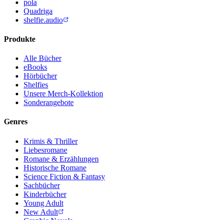
pola
Quadriga
shelfie.audio
Produkte
Alle Bücher
eBooks
Hörbücher
Shelfies
Unsere Merch-Kollektion
Sonderangebote
Genres
Krimis & Thriller
Liebesromane
Romane & Erzählungen
Historische Romane
Science Fiction & Fantasy
Sachbücher
Kinderbücher
Young Adult
New Adult