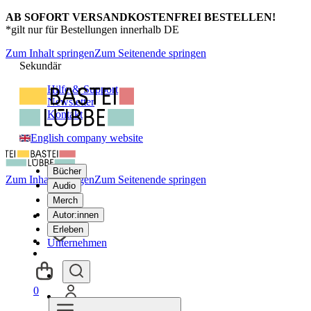
AB SOFORT VERSANDKOSTENFREI BESTELLEN!
*gilt nur für Bestellungen innerhalb DE
Zum Inhalt springen
Zum Seitenende springen
Sekundär
Hilfe & Support
Newsletter
Kontakt
English company website
Bücher
Zum Inhalt springen
Zum Seitenende springen
Audio
Merch
Autor:innen
Erleben
Unternehmen
0