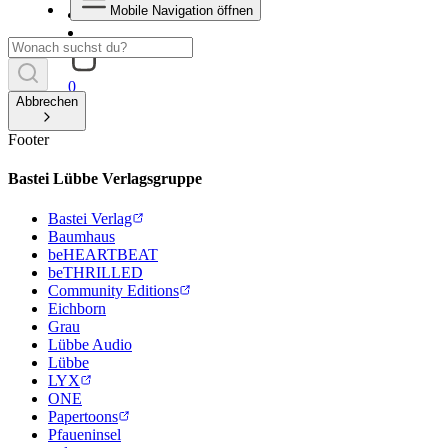
Mobile Navigation öffnen
0
Abbrechen
Footer
Bastei Lübbe Verlagsgruppe
Bastei Verlag
Baumhaus
beHEARTBEAT
beTHRILLED
Community Editions
Eichborn
Grau
Lübbe Audio
Lübbe
LYX
ONE
Papertoons
Pfaueninsel