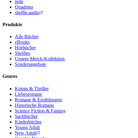
pola
Quadriga
shelfie.audio
Produkte
Alle Bücher
eBooks
Hörbücher
Shelfies
Unsere Merch-Kollektion
Sonderangebote
Genres
Krimis & Thriller
Liebesromane
Romane & Erzählungen
Historische Romane
Science Fiction & Fantasy
Sachbücher
Kinderbücher
Young Adult
New Adult