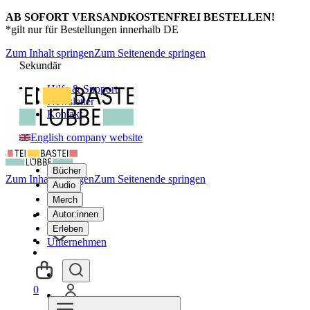
AB SOFORT VERSANDKOSTENFREI BESTELLEN!
*gilt nur für Bestellungen innerhalb DE
Zum Inhalt springen
Zum Seitenende springen
Sekundär
Hilfe & Support
Newsletter
Kontakt
English company website
Bücher
Zum Inhalt springen
Zum Seitenende springen
Audio
Merch
Autor:innen
Erleben
Unternehmen
0