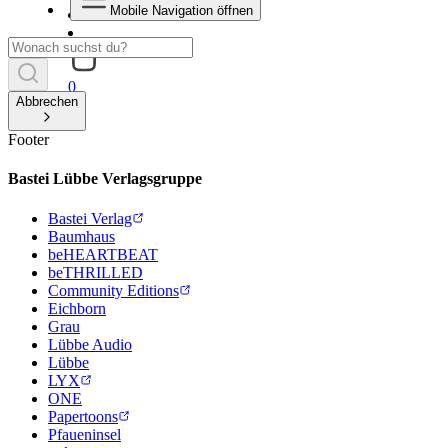
Mobile Navigation öffnen
0
Abbrechen
Footer
Bastei Lübbe Verlagsgruppe
Bastei Verlag
Baumhaus
beHEARTBEAT
beTHRILLED
Community Editions
Eichborn
Grau
Lübbe Audio
Lübbe
LYX
ONE
Papertoons
Pfaueninsel