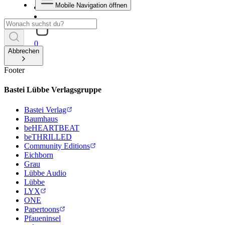
Mobile Navigation öffnen
0
Abbrechen
Footer
Bastei Lübbe Verlagsgruppe
Bastei Verlag
Baumhaus
beHEARTBEAT
beTHRILLED
Community Editions
Eichborn
Grau
Lübbe Audio
Lübbe
LYX
ONE
Papertoons
Pfaueninsel