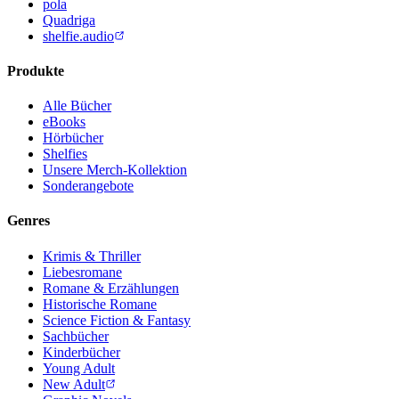
pola
Quadriga
shelfie.audio
Produkte
Alle Bücher
eBooks
Hörbücher
Shelfies
Unsere Merch-Kollektion
Sonderangebote
Genres
Krimis & Thriller
Liebesromane
Romane & Erzählungen
Historische Romane
Science Fiction & Fantasy
Sachbücher
Kinderbücher
Young Adult
New Adult