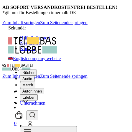
AB SOFORT VERSANDKOSTENFREI BESTELLEN!
*gilt nur für Bestellungen innerhalb DE
Zum Inhalt springen
Zum Seitenende springen
Sekundär
Hilfe & Support
Newsletter
Kontakt
English company website
Bücher
Zum Inhalt springen
Zum Seitenende springen
Audio
Merch
Autor:innen
Erleben
Unternehmen
0