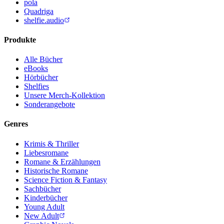
pola
Quadriga
shelfie.audio
Produkte
Alle Bücher
eBooks
Hörbücher
Shelfies
Unsere Merch-Kollektion
Sonderangebote
Genres
Krimis & Thriller
Liebesromane
Romane & Erzählungen
Historische Romane
Science Fiction & Fantasy
Sachbücher
Kinderbücher
Young Adult
New Adult