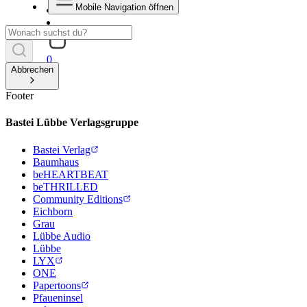
Mobile Navigation öffnen
0
Abbrechen
Footer
Bastei Lübbe Verlagsgruppe
Bastei Verlag
Baumhaus
beHEARTBEAT
beTHRILLED
Community Editions
Eichborn
Grau
Lübbe Audio
Lübbe
LYX
ONE
Papertoons
Pfaueninsel