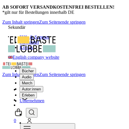
AB SOFORT VERSANDKOSTENFREI BESTELLEN!
*gilt nur für Bestellungen innerhalb DE
Zum Inhalt springen
Zum Seitenende springen
Sekundär
Hilfe & Support
Newsletter
Kontakt
English company website
Bücher
Zum Inhalt springen
Zum Seitenende springen
Audio
Merch
Autor:innen
Erleben
Unternehmen
0