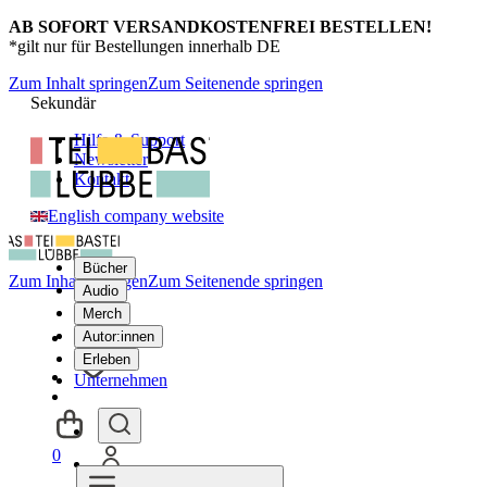
AB SOFORT VERSANDKOSTENFREI BESTELLEN!
*gilt nur für Bestellungen innerhalb DE
Zum Inhalt springen
Zum Seitenende springen
Sekundär
Hilfe & Support
Newsletter
Kontakt
English company website
Bücher
Zum Inhalt springen
Zum Seitenende springen
Audio
Merch
Autor:innen
Erleben
Unternehmen
0