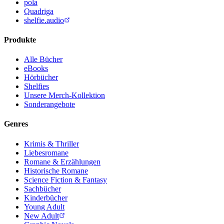
pola
Quadriga
shelfie.audio
Produkte
Alle Bücher
eBooks
Hörbücher
Shelfies
Unsere Merch-Kollektion
Sonderangebote
Genres
Krimis & Thriller
Liebesromane
Romane & Erzählungen
Historische Romane
Science Fiction & Fantasy
Sachbücher
Kinderbücher
Young Adult
New Adult