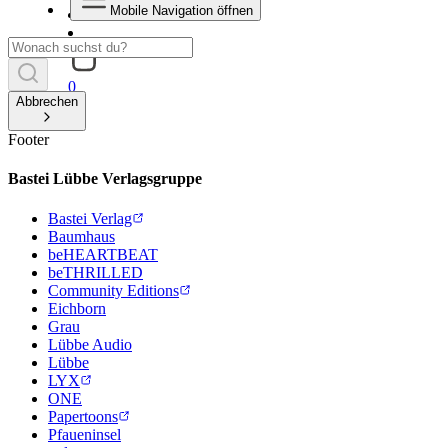
Mobile Navigation öffnen
0
Abbrechen
Footer
Bastei Lübbe Verlagsgruppe
Bastei Verlag
Baumhaus
beHEARTBEAT
beTHRILLED
Community Editions
Eichborn
Grau
Lübbe Audio
Lübbe
LYX
ONE
Papertoons
Pfaueninsel