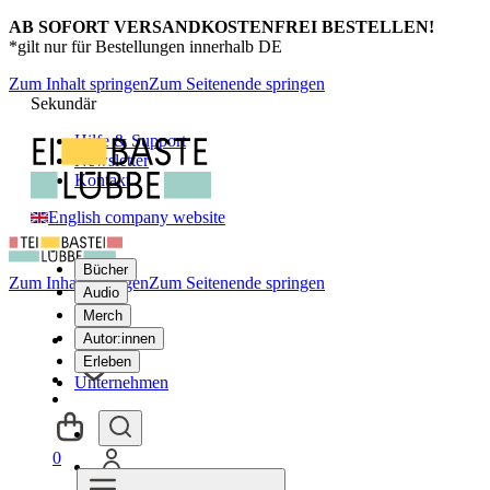
AB SOFORT VERSANDKOSTENFREI BESTELLEN!
*gilt nur für Bestellungen innerhalb DE
Zum Inhalt springen
Zum Seitenende springen
Sekundär
Hilfe & Support
Newsletter
Kontakt
English company website
Bücher
Zum Inhalt springen
Zum Seitenende springen
Audio
Merch
Autor:innen
Erleben
Unternehmen
0