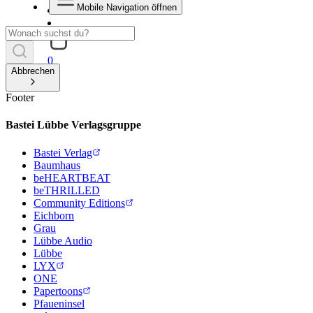
Mobile Navigation öffnen
0
Abbrechen
Footer
Bastei Lübbe Verlagsgruppe
Bastei Verlag
Baumhaus
beHEARTBEAT
beTHRILLED
Community Editions
Eichborn
Grau
Lübbe Audio
Lübbe
LYX
ONE
Papertoons
Pfaueninsel