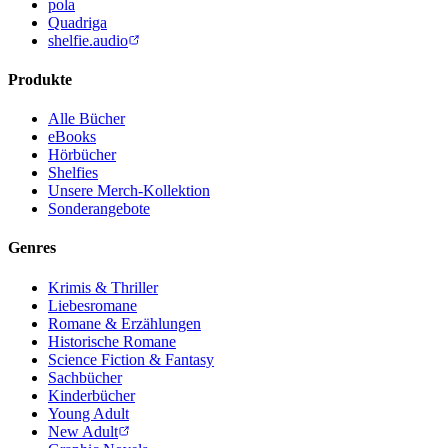
pola
Quadriga
shelfie.audio
Produkte
Alle Bücher
eBooks
Hörbücher
Shelfies
Unsere Merch-Kollektion
Sonderangebote
Genres
Krimis & Thriller
Liebesromane
Romane & Erzählungen
Historische Romane
Science Fiction & Fantasy
Sachbücher
Kinderbücher
Young Adult
New Adult