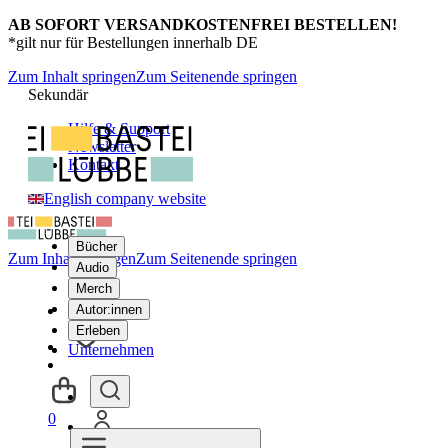
AB SOFORT VERSANDKOSTENFREI BESTELLEN!
*gilt nur für Bestellungen innerhalb DE
Zum Inhalt springen
Zum Seitenende springen
Sekundär
Hilfe & Support
Newsletter
Kontakt
English company website
Bücher
Zum Inhalt springen
Zum Seitenende springen
Audio
Merch
Autor:innen
Erleben
Unternehmen
0