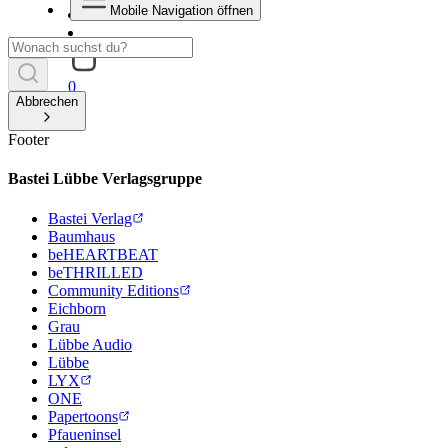
Mobile Navigation öffnen
0
Abbrechen
Footer
Bastei Lübbe Verlagsgruppe
Bastei Verlag
Baumhaus
beHEARTBEAT
beTHRILLED
Community Editions
Eichborn
Grau
Lübbe Audio
Lübbe
LYX
ONE
Papertoons
Pfaueninsel