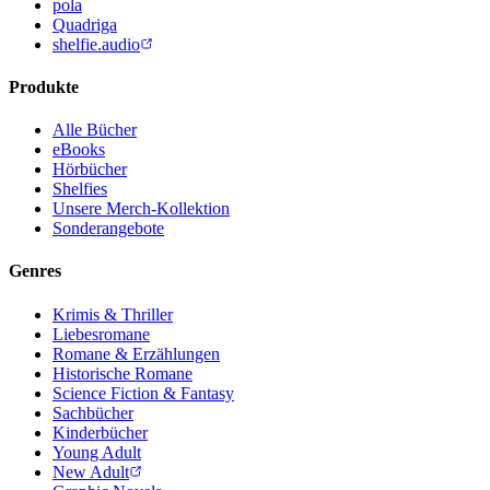
pola
Quadriga
shelfie.audio
Produkte
Alle Bücher
eBooks
Hörbücher
Shelfies
Unsere Merch-Kollektion
Sonderangebote
Genres
Krimis & Thriller
Liebesromane
Romane & Erzählungen
Historische Romane
Science Fiction & Fantasy
Sachbücher
Kinderbücher
Young Adult
New Adult