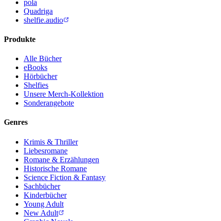
pola
Quadriga
shelfie.audio
Produkte
Alle Bücher
eBooks
Hörbücher
Shelfies
Unsere Merch-Kollektion
Sonderangebote
Genres
Krimis & Thriller
Liebesromane
Romane & Erzählungen
Historische Romane
Science Fiction & Fantasy
Sachbücher
Kinderbücher
Young Adult
New Adult