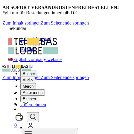
AB SOFORT VERSANDKOSTENFREI BESTELLEN!
*gilt nur für Bestellungen innerhalb DE
Zum Inhalt springen
Zum Seitenende springen
Sekundär
Hilfe & Support
Newsletter
Kontakt
English company website
Bücher
Zum Inhalt springen
Zum Seitenende springen
Audio
Merch
Autor:innen
Erleben
Unternehmen
0