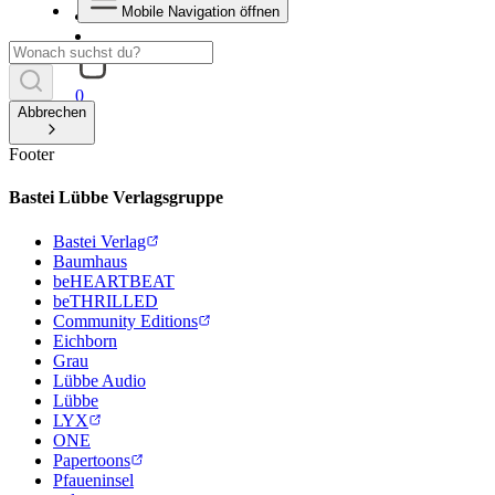
Mobile Navigation öffnen
0
Abbrechen
Footer
Bastei Lübbe Verlagsgruppe
Bastei Verlag
Baumhaus
beHEARTBEAT
beTHRILLED
Community Editions
Eichborn
Grau
Lübbe Audio
Lübbe
LYX
ONE
Papertoons
Pfaueninsel