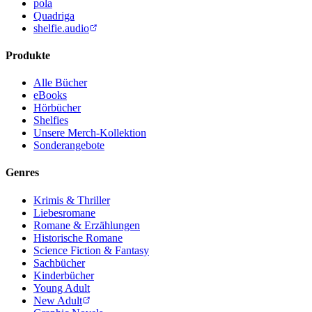
pola
Quadriga
shelfie.audio
Produkte
Alle Bücher
eBooks
Hörbücher
Shelfies
Unsere Merch-Kollektion
Sonderangebote
Genres
Krimis & Thriller
Liebesromane
Romane & Erzählungen
Historische Romane
Science Fiction & Fantasy
Sachbücher
Kinderbücher
Young Adult
New Adult