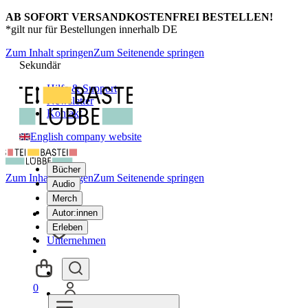
AB SOFORT VERSANDKOSTENFREI BESTELLEN!
*gilt nur für Bestellungen innerhalb DE
Zum Inhalt springen
Zum Seitenende springen
Sekundär
Hilfe & Support
Newsletter
Kontakt
English company website
Bücher
Zum Inhalt springen
Zum Seitenende springen
Audio
Merch
Autor:innen
Erleben
Unternehmen
0