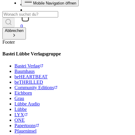
Mobile Navigation öffnen
0
Abbrechen
Footer
Bastei Lübbe Verlagsgruppe
Bastei Verlag
Baumhaus
beHEARTBEAT
beTHRILLED
Community Editions
Eichborn
Grau
Lübbe Audio
Lübbe
LYX
ONE
Papertoons
Pfaueninsel