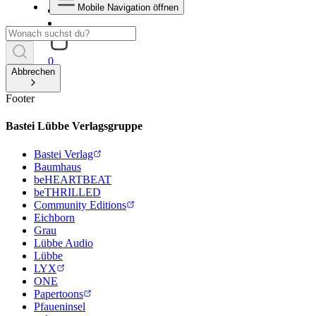
Mobile Navigation öffnen
0
Abbrechen
Footer
Bastei Lübbe Verlagsgruppe
Bastei Verlag
Baumhaus
beHEARTBEAT
beTHRILLED
Community Editions
Eichborn
Grau
Lübbe Audio
Lübbe
LYX
ONE
Papertoons
Pfaueninsel