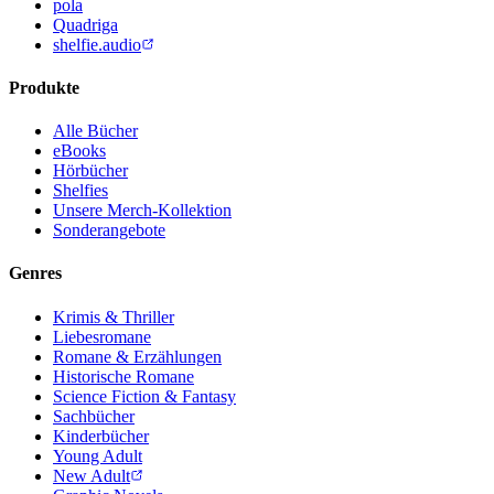
pola
Quadriga
shelfie.audio
Produkte
Alle Bücher
eBooks
Hörbücher
Shelfies
Unsere Merch-Kollektion
Sonderangebote
Genres
Krimis & Thriller
Liebesromane
Romane & Erzählungen
Historische Romane
Science Fiction & Fantasy
Sachbücher
Kinderbücher
Young Adult
New Adult