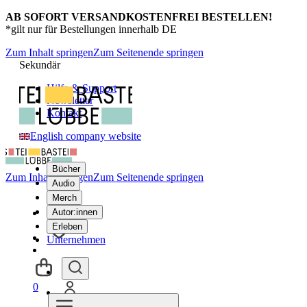
AB SOFORT VERSANDKOSTENFREI BESTELLEN!
*gilt nur für Bestellungen innerhalb DE
Zum Inhalt springen
Zum Seitenende springen
Sekundär
Hilfe & Support
Newsletter
Kontakt
English company website
Bücher
Zum Inhalt springen
Zum Seitenende springen
Audio
Merch
Autor:innen
Erleben
Unternehmen
0