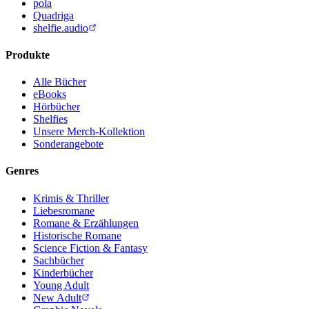
pola
Quadriga
shelfie.audio
Produkte
Alle Bücher
eBooks
Hörbücher
Shelfies
Unsere Merch-Kollektion
Sonderangebote
Genres
Krimis & Thriller
Liebesromane
Romane & Erzählungen
Historische Romane
Science Fiction & Fantasy
Sachbücher
Kinderbücher
Young Adult
New Adult