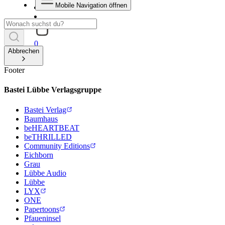
Mobile Navigation öffnen
0
Abbrechen
Footer
Bastei Lübbe Verlagsgruppe
Bastei Verlag
Baumhaus
beHEARTBEAT
beTHRILLED
Community Editions
Eichborn
Grau
Lübbe Audio
Lübbe
LYX
ONE
Papertoons
Pfaueninsel