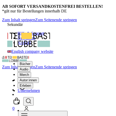
AB SOFORT VERSANDKOSTENFREI BESTELLEN!
*gilt nur für Bestellungen innerhalb DE
Zum Inhalt springen
Zum Seitenende springen
Sekundär
Hilfe & Support
Newsletter
Kontakt
English company website
Bücher
Zum Inhalt springen
Zum Seitenende springen
Audio
Merch
Autor:innen
Erleben
Unternehmen
0