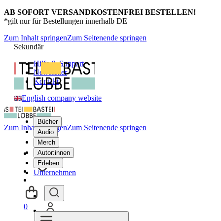
AB SOFORT VERSANDKOSTENFREI BESTELLEN!
*gilt nur für Bestellungen innerhalb DE
Zum Inhalt springen
Zum Seitenende springen
Sekundär
Hilfe & Support
Newsletter
Kontakt
English company website
Bücher
Zum Inhalt springen
Zum Seitenende springen
Audio
Merch
Autor:innen
Erleben
Unternehmen
0