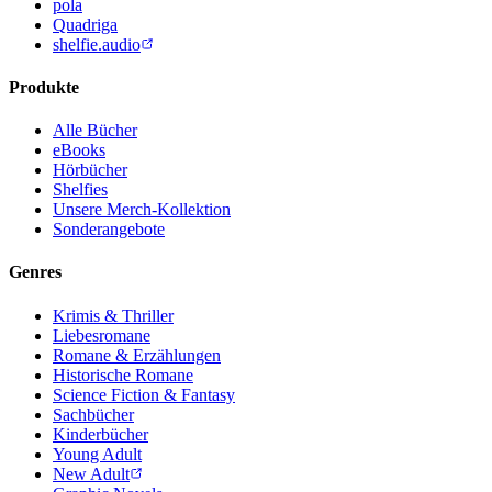
pola
Quadriga
shelfie.audio
Produkte
Alle Bücher
eBooks
Hörbücher
Shelfies
Unsere Merch-Kollektion
Sonderangebote
Genres
Krimis & Thriller
Liebesromane
Romane & Erzählungen
Historische Romane
Science Fiction & Fantasy
Sachbücher
Kinderbücher
Young Adult
New Adult