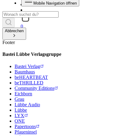
Mobile Navigation öffnen
0
Abbrechen
Footer
Bastei Lübbe Verlagsgruppe
Bastei Verlag
Baumhaus
beHEARTBEAT
beTHRILLED
Community Editions
Eichborn
Grau
Lübbe Audio
Lübbe
LYX
ONE
Papertoons
Pfaueninsel