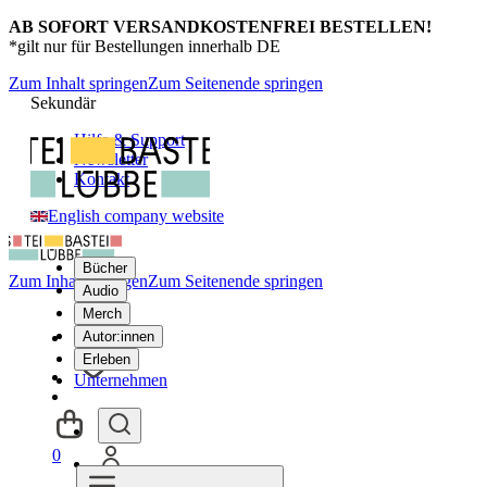
AB SOFORT VERSANDKOSTENFREI BESTELLEN!
*gilt nur für Bestellungen innerhalb DE
Zum Inhalt springen
Zum Seitenende springen
Sekundär
Hilfe & Support
Newsletter
Kontakt
English company website
Bücher
Zum Inhalt springen
Zum Seitenende springen
Audio
Merch
Autor:innen
Erleben
Unternehmen
0