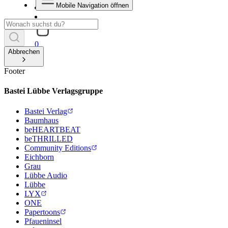
Mobile Navigation öffnen
0
Abbrechen
Footer
Bastei Lübbe Verlagsgruppe
Bastei Verlag
Baumhaus
beHEARTBEAT
beTHRILLED
Community Editions
Eichborn
Grau
Lübbe Audio
Lübbe
LYX
ONE
Papertoons
Pfaueninsel