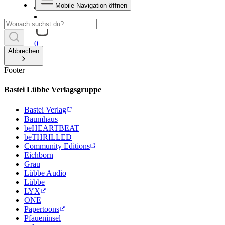
Mobile Navigation öffnen
0
Abbrechen
Footer
Bastei Lübbe Verlagsgruppe
Bastei Verlag
Baumhaus
beHEARTBEAT
beTHRILLED
Community Editions
Eichborn
Grau
Lübbe Audio
Lübbe
LYX
ONE
Papertoons
Pfaueninsel