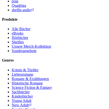
pola
Quadriga
shelfie.audio
Produkte
Alle Bücher
eBooks
Hörbücher
Shelfies
Unsere Merch-Kollektion
Sonderangebote
Genres
Krimis & Thriller
Liebesromane
Romane & Erzählungen
Historische Romane
Science Fiction & Fantasy
Sachbücher
Kinderbücher
Young Adult
New Adult