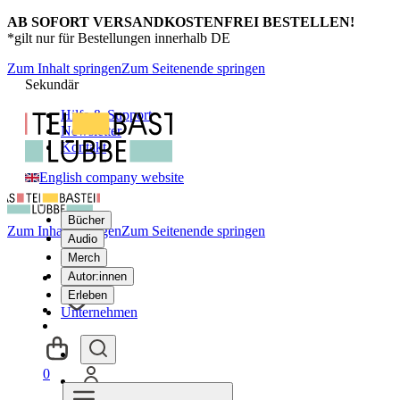
AB SOFORT VERSANDKOSTENFREI BESTELLEN!
*gilt nur für Bestellungen innerhalb DE
Zum Inhalt springen
Zum Seitenende springen
Sekundär
Hilfe & Support
Newsletter
Kontakt
English company website
Bücher
Zum Inhalt springen
Zum Seitenende springen
Audio
Merch
Autor:innen
Erleben
Unternehmen
0