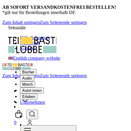
AB SOFORT VERSANDKOSTENFREI BESTELLEN!
*gilt nur für Bestellungen innerhalb DE
Zum Inhalt springen
Zum Seitenende springen
Sekundär
Hilfe & Support
Newsletter
Kontakt
English company website
Bücher
Zum Inhalt springen
Zum Seitenende springen
Audio
Merch
Autor:innen
Erleben
Unternehmen
0