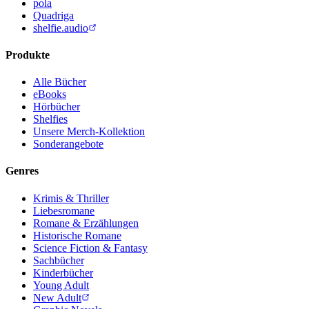
pola
Quadriga
shelfie.audio
Produkte
Alle Bücher
eBooks
Hörbücher
Shelfies
Unsere Merch-Kollektion
Sonderangebote
Genres
Krimis & Thriller
Liebesromane
Romane & Erzählungen
Historische Romane
Science Fiction & Fantasy
Sachbücher
Kinderbücher
Young Adult
New Adult