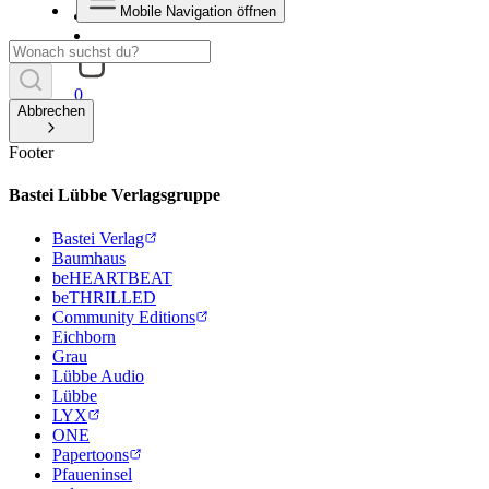
Mobile Navigation öffnen
0
Abbrechen
Footer
Bastei Lübbe Verlagsgruppe
Bastei Verlag
Baumhaus
beHEARTBEAT
beTHRILLED
Community Editions
Eichborn
Grau
Lübbe Audio
Lübbe
LYX
ONE
Papertoons
Pfaueninsel