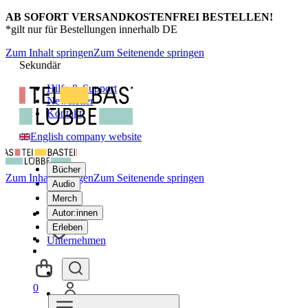
AB SOFORT VERSANDKOSTENFREI BESTELLEN!
*gilt nur für Bestellungen innerhalb DE
Zum Inhalt springen
Zum Seitenende springen
Sekundär
Hilfe & Support
Newsletter
Kontakt
English company website
Bücher
Zum Inhalt springen
Zum Seitenende springen
Audio
Merch
Autor:innen
Erleben
Unternehmen
0