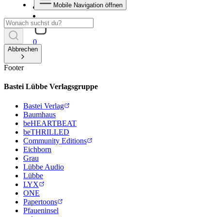
Mobile Navigation öffnen
0
Abbrechen
Footer
Bastei Lübbe Verlagsgruppe
Bastei Verlag
Baumhaus
beHEARTBEAT
beTHRILLED
Community Editions
Eichborn
Grau
Lübbe Audio
Lübbe
LYX
ONE
Papertoons
Pfaueninsel