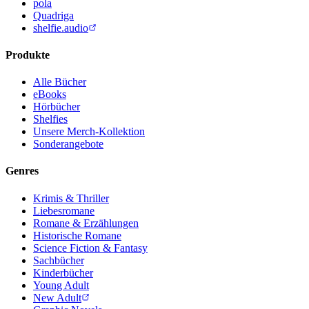
pola
Quadriga
shelfie.audio
Produkte
Alle Bücher
eBooks
Hörbücher
Shelfies
Unsere Merch-Kollektion
Sonderangebote
Genres
Krimis & Thriller
Liebesromane
Romane & Erzählungen
Historische Romane
Science Fiction & Fantasy
Sachbücher
Kinderbücher
Young Adult
New Adult