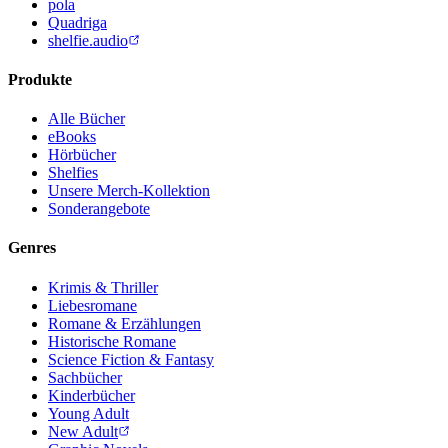
pola
Quadriga
shelfie.audio
Produkte
Alle Bücher
eBooks
Hörbücher
Shelfies
Unsere Merch-Kollektion
Sonderangebote
Genres
Krimis & Thriller
Liebesromane
Romane & Erzählungen
Historische Romane
Science Fiction & Fantasy
Sachbücher
Kinderbücher
Young Adult
New Adult