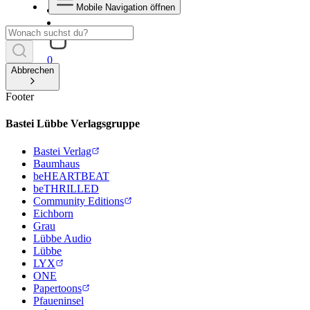
Mobile Navigation öffnen
0
Abbrechen
Footer
Bastei Lübbe Verlagsgruppe
Bastei Verlag
Baumhaus
beHEARTBEAT
beTHRILLED
Community Editions
Eichborn
Grau
Lübbe Audio
Lübbe
LYX
ONE
Papertoons
Pfaueninsel