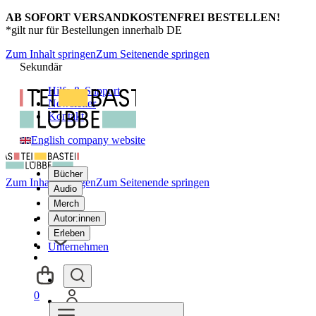
AB SOFORT VERSANDKOSTENFREI BESTELLEN!
*gilt nur für Bestellungen innerhalb DE
Zum Inhalt springen
Zum Seitenende springen
Sekundär
Hilfe & Support
Newsletter
Kontakt
English company website
Bücher
Zum Inhalt springen
Zum Seitenende springen
Audio
Merch
Autor:innen
Erleben
Unternehmen
0