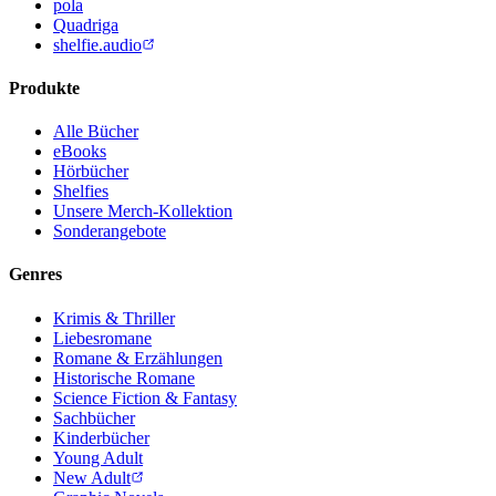
pola
Quadriga
shelfie.audio
Produkte
Alle Bücher
eBooks
Hörbücher
Shelfies
Unsere Merch-Kollektion
Sonderangebote
Genres
Krimis & Thriller
Liebesromane
Romane & Erzählungen
Historische Romane
Science Fiction & Fantasy
Sachbücher
Kinderbücher
Young Adult
New Adult