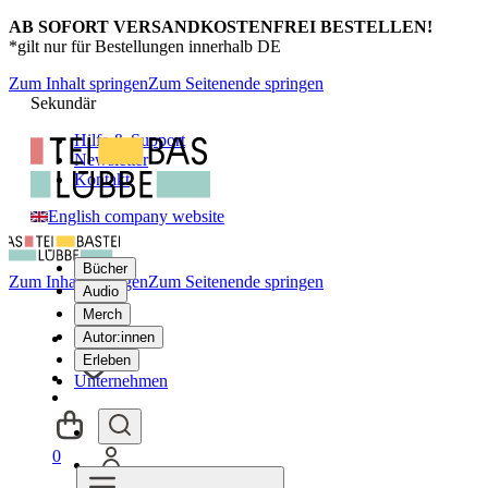
AB SOFORT VERSANDKOSTENFREI BESTELLEN!
*gilt nur für Bestellungen innerhalb DE
Zum Inhalt springen
Zum Seitenende springen
Sekundär
Hilfe & Support
Newsletter
Kontakt
English company website
Bücher
Zum Inhalt springen
Zum Seitenende springen
Audio
Merch
Autor:innen
Erleben
Unternehmen
0