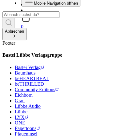
Mobile Navigation öffnen
0
Abbrechen
Footer
Bastei Lübbe Verlagsgruppe
Bastei Verlag
Baumhaus
beHEARTBEAT
beTHRILLED
Community Editions
Eichborn
Grau
Lübbe Audio
Lübbe
LYX
ONE
Papertoons
Pfaueninsel