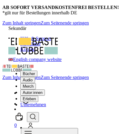
AB SOFORT VERSANDKOSTENFREI BESTELLEN!
*gilt nur für Bestellungen innerhalb DE
Zum Inhalt springen
Zum Seitenende springen
Sekundär
Hilfe & Support
Newsletter
Kontakt
English company website
Bücher
Zum Inhalt springen
Zum Seitenende springen
Audio
Merch
Autor:innen
Erleben
Unternehmen
0