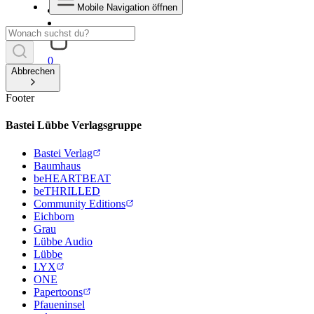
Mobile Navigation öffnen
0
Abbrechen
Footer
Bastei Lübbe Verlagsgruppe
Bastei Verlag
Baumhaus
beHEARTBEAT
beTHRILLED
Community Editions
Eichborn
Grau
Lübbe Audio
Lübbe
LYX
ONE
Papertoons
Pfaueninsel