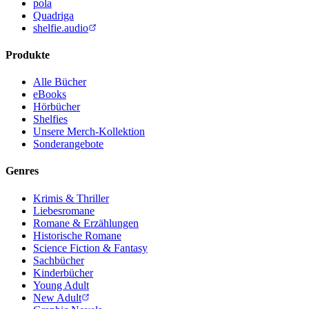
pola
Quadriga
shelfie.audio
Produkte
Alle Bücher
eBooks
Hörbücher
Shelfies
Unsere Merch-Kollektion
Sonderangebote
Genres
Krimis & Thriller
Liebesromane
Romane & Erzählungen
Historische Romane
Science Fiction & Fantasy
Sachbücher
Kinderbücher
Young Adult
New Adult