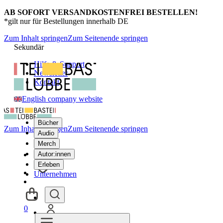
AB SOFORT VERSANDKOSTENFREI BESTELLEN!
*gilt nur für Bestellungen innerhalb DE
Zum Inhalt springen
Zum Seitenende springen
Sekundär
Hilfe & Support
Newsletter
Kontakt
English company website
Bücher
Zum Inhalt springen
Zum Seitenende springen
Audio
Merch
Autor:innen
Erleben
Unternehmen
0