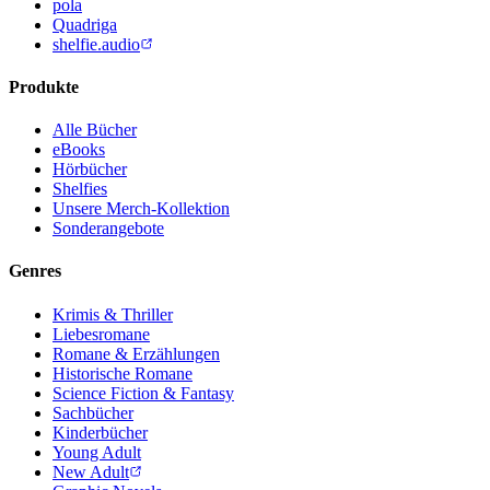
pola
Quadriga
shelfie.audio
Produkte
Alle Bücher
eBooks
Hörbücher
Shelfies
Unsere Merch-Kollektion
Sonderangebote
Genres
Krimis & Thriller
Liebesromane
Romane & Erzählungen
Historische Romane
Science Fiction & Fantasy
Sachbücher
Kinderbücher
Young Adult
New Adult