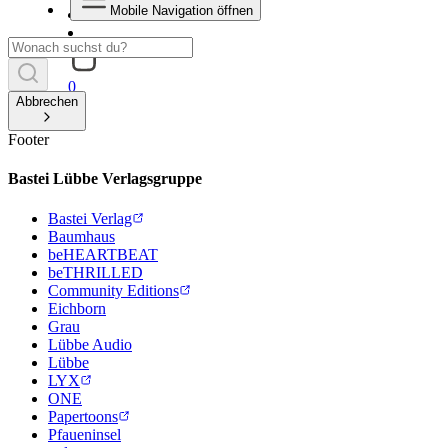
Mobile Navigation öffnen
0
Abbrechen
Footer
Bastei Lübbe Verlagsgruppe
Bastei Verlag
Baumhaus
beHEARTBEAT
beTHRILLED
Community Editions
Eichborn
Grau
Lübbe Audio
Lübbe
LYX
ONE
Papertoons
Pfaueninsel