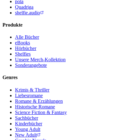
pola
Quadriga
shelfie.audio
Produkte
Alle Bücher
eBooks
Hörbücher
Shelfies
Unsere Merch-Kollektion
Sonderangebote
Genres
Krimis & Thriller
Liebesromane
Romane & Erzählungen
Historische Romane
Science Fiction & Fantasy
Sachbücher
Kinderbücher
Young Adult
New Adult