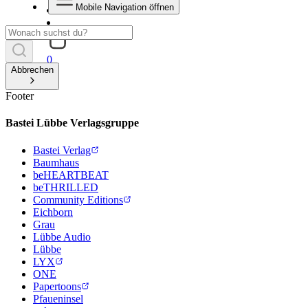
Mobile Navigation öffnen
0
Abbrechen
Footer
Bastei Lübbe Verlagsgruppe
Bastei Verlag
Baumhaus
beHEARTBEAT
beTHRILLED
Community Editions
Eichborn
Grau
Lübbe Audio
Lübbe
LYX
ONE
Papertoons
Pfaueninsel