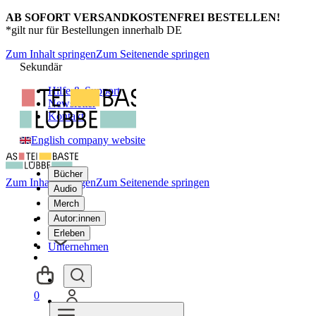
AB SOFORT VERSANDKOSTENFREI BESTELLEN!
*gilt nur für Bestellungen innerhalb DE
Zum Inhalt springen
Zum Seitenende springen
Sekundär
Hilfe & Support
Newsletter
Kontakt
English company website
Bücher
Zum Inhalt springen
Zum Seitenende springen
Audio
Merch
Autor:innen
Erleben
Unternehmen
0