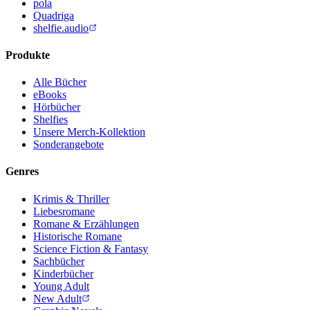
pola
Quadriga
shelfie.audio
Produkte
Alle Bücher
eBooks
Hörbücher
Shelfies
Unsere Merch-Kollektion
Sonderangebote
Genres
Krimis & Thriller
Liebesromane
Romane & Erzählungen
Historische Romane
Science Fiction & Fantasy
Sachbücher
Kinderbücher
Young Adult
New Adult