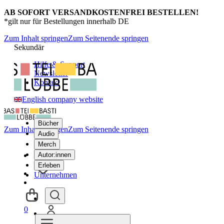
AB SOFORT VERSANDKOSTENFREI BESTELLEN!
*gilt nur für Bestellungen innerhalb DE
Zum Inhalt springen
Zum Seitenende springen
Sekundär
Hilfe & Support
Newsletter
Kontakt
English company website
Bücher
Zum Inhalt springen
Zum Seitenende springen
Audio
Merch
Autor:innen
Erleben
Unternehmen
0