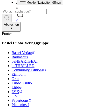
Mobile Navigation öffnen
0
Abbrechen
Footer
Bastei Lübbe Verlagsgruppe
Bastei Verlag
Baumhaus
beHEARTBEAT
beTHRILLED
Community Editions
Eichborn
Grau
Lübbe Audio
Lübbe
LYX
ONE
Papertoons
Pfaueninsel