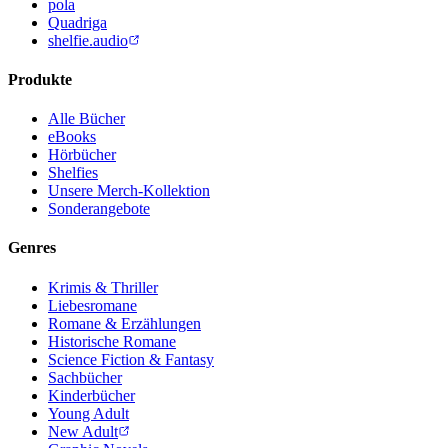
pola
Quadriga
shelfie.audio
Produkte
Alle Bücher
eBooks
Hörbücher
Shelfies
Unsere Merch-Kollektion
Sonderangebote
Genres
Krimis & Thriller
Liebesromane
Romane & Erzählungen
Historische Romane
Science Fiction & Fantasy
Sachbücher
Kinderbücher
Young Adult
New Adult