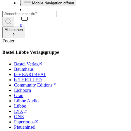
Mobile Navigation öffnen
0
Abbrechen
Footer
Bastei Lübbe Verlagsgruppe
Bastei Verlag
Baumhaus
beHEARTBEAT
beTHRILLED
Community Editions
Eichborn
Grau
Lübbe Audio
Lübbe
LYX
ONE
Papertoons
Pfaueninsel