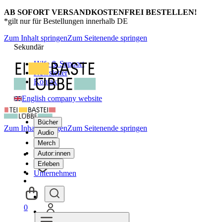
AB SOFORT VERSANDKOSTENFREI BESTELLEN!
*gilt nur für Bestellungen innerhalb DE
Zum Inhalt springen
Zum Seitenende springen
Sekundär
Hilfe & Support
Newsletter
Kontakt
English company website
Bücher
Zum Inhalt springen
Zum Seitenende springen
Audio
Merch
Autor:innen
Erleben
Unternehmen
0