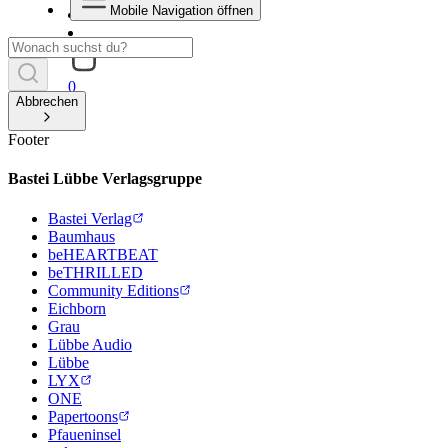
Mobile Navigation öffnen
0
Abbrechen
Footer
Bastei Lübbe Verlagsgruppe
Bastei Verlag
Baumhaus
beHEARTBEAT
beTHRILLED
Community Editions
Eichborn
Grau
Lübbe Audio
Lübbe
LYX
ONE
Papertoons
Pfaueninsel