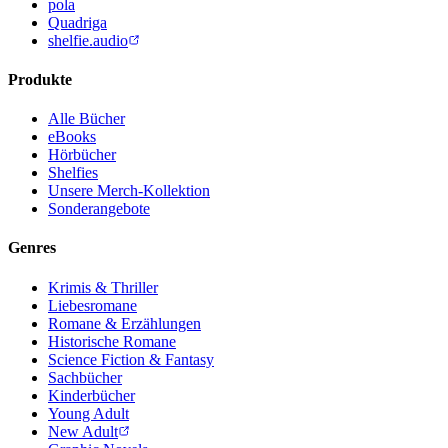
pola
Quadriga
shelfie.audio
Produkte
Alle Bücher
eBooks
Hörbücher
Shelfies
Unsere Merch-Kollektion
Sonderangebote
Genres
Krimis & Thriller
Liebesromane
Romane & Erzählungen
Historische Romane
Science Fiction & Fantasy
Sachbücher
Kinderbücher
Young Adult
New Adult