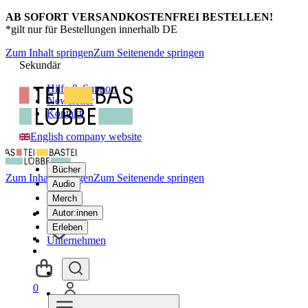
AB SOFORT VERSANDKOSTENFREI BESTELLEN!
*gilt nur für Bestellungen innerhalb DE
Zum Inhalt springen
Zum Seitenende springen
Sekundär
Hilfe & Support
Newsletter
Kontakt
English company website
Bücher
Zum Inhalt springen
Zum Seitenende springen
Audio
Merch
Autor:innen
Erleben
Unternehmen
0