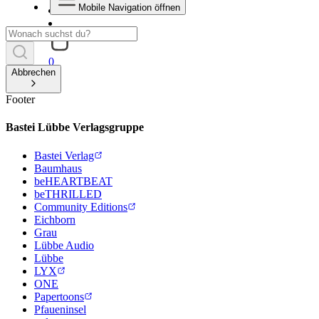
Mobile Navigation öffnen
0
Abbrechen
Footer
Bastei Lübbe Verlagsgruppe
Bastei Verlag
Baumhaus
beHEARTBEAT
beTHRILLED
Community Editions
Eichborn
Grau
Lübbe Audio
Lübbe
LYX
ONE
Papertoons
Pfaueninsel