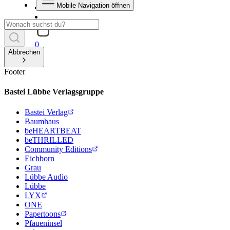
Mobile Navigation öffnen
0
Abbrechen
Footer
Bastei Lübbe Verlagsgruppe
Bastei Verlag
Baumhaus
beHEARTBEAT
beTHRILLED
Community Editions
Eichborn
Grau
Lübbe Audio
Lübbe
LYX
ONE
Papertoons
Pfaueninsel