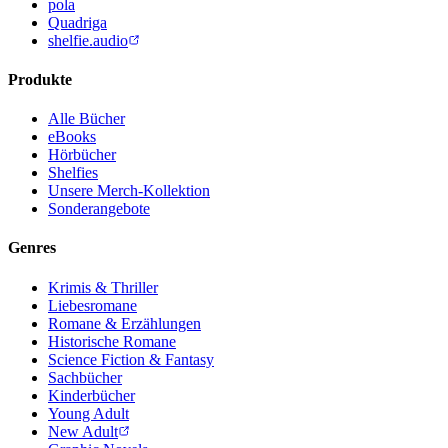
pola
Quadriga
shelfie.audio
Produkte
Alle Bücher
eBooks
Hörbücher
Shelfies
Unsere Merch-Kollektion
Sonderangebote
Genres
Krimis & Thriller
Liebesromane
Romane & Erzählungen
Historische Romane
Science Fiction & Fantasy
Sachbücher
Kinderbücher
Young Adult
New Adult