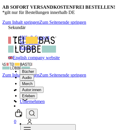
AB SOFORT VERSANDKOSTENFREI BESTELLEN!
*gilt nur für Bestellungen innerhalb DE
Zum Inhalt springen
Zum Seitenende springen
Sekundär
Hilfe & Support
Newsletter
Kontakt
English company website
Bücher
Zum Inhalt springen
Zum Seitenende springen
Audio
Merch
Autor:innen
Erleben
Unternehmen
0