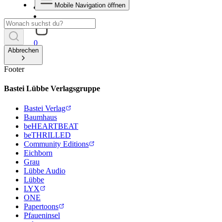
Mobile Navigation öffnen
0
Abbrechen
Footer
Bastei Lübbe Verlagsgruppe
Bastei Verlag
Baumhaus
beHEARTBEAT
beTHRILLED
Community Editions
Eichborn
Grau
Lübbe Audio
Lübbe
LYX
ONE
Papertoons
Pfaueninsel