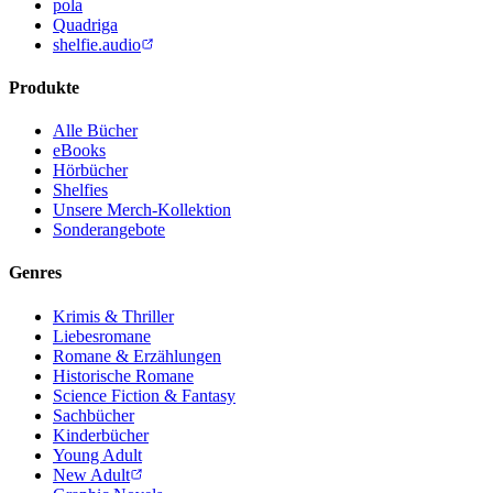
pola
Quadriga
shelfie.audio
Produkte
Alle Bücher
eBooks
Hörbücher
Shelfies
Unsere Merch-Kollektion
Sonderangebote
Genres
Krimis & Thriller
Liebesromane
Romane & Erzählungen
Historische Romane
Science Fiction & Fantasy
Sachbücher
Kinderbücher
Young Adult
New Adult