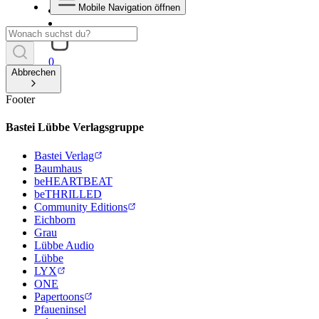
Mobile Navigation öffnen
0
Abbrechen
Footer
Bastei Lübbe Verlagsgruppe
Bastei Verlag
Baumhaus
beHEARTBEAT
beTHRILLED
Community Editions
Eichborn
Grau
Lübbe Audio
Lübbe
LYX
ONE
Papertoons
Pfaueninsel