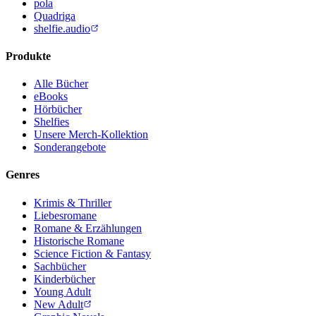
pola
Quadriga
shelfie.audio
Produkte
Alle Bücher
eBooks
Hörbücher
Shelfies
Unsere Merch-Kollektion
Sonderangebote
Genres
Krimis & Thriller
Liebesromane
Romane & Erzählungen
Historische Romane
Science Fiction & Fantasy
Sachbücher
Kinderbücher
Young Adult
New Adult