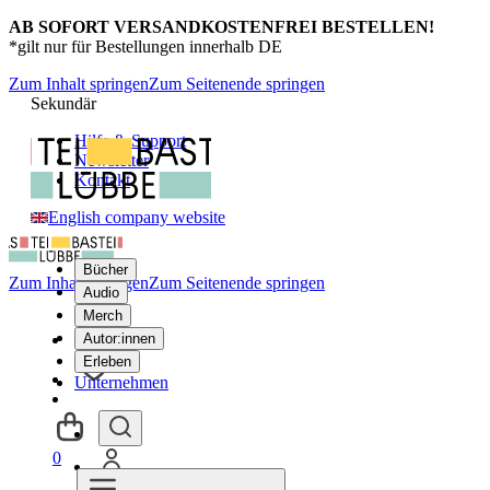
AB SOFORT VERSANDKOSTENFREI BESTELLEN!
*gilt nur für Bestellungen innerhalb DE
Zum Inhalt springen
Zum Seitenende springen
Sekundär
Hilfe & Support
Newsletter
Kontakt
English company website
Bücher
Zum Inhalt springen
Zum Seitenende springen
Audio
Merch
Autor:innen
Erleben
Unternehmen
0