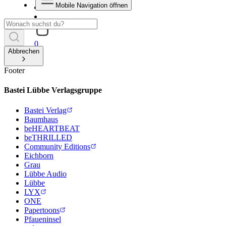
Mobile Navigation öffnen
0
Abbrechen
Footer
Bastei Lübbe Verlagsgruppe
Bastei Verlag
Baumhaus
beHEARTBEAT
beTHRILLED
Community Editions
Eichborn
Grau
Lübbe Audio
Lübbe
LYX
ONE
Papertoons
Pfaueninsel