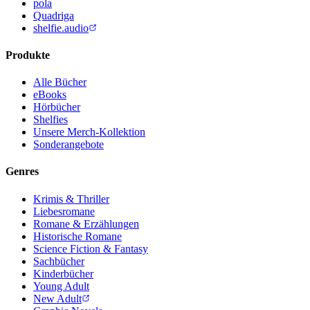
pola
Quadriga
shelfie.audio
Produkte
Alle Bücher
eBooks
Hörbücher
Shelfies
Unsere Merch-Kollektion
Sonderangebote
Genres
Krimis & Thriller
Liebesromane
Romane & Erzählungen
Historische Romane
Science Fiction & Fantasy
Sachbücher
Kinderbücher
Young Adult
New Adult