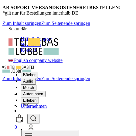
AB SOFORT VERSANDKOSTENFREI BESTELLEN!
*gilt nur für Bestellungen innerhalb DE
Zum Inhalt springen
Zum Seitenende springen
Sekundär
Hilfe & Support
Newsletter
Kontakt
English company website
Bücher
Zum Inhalt springen
Zum Seitenende springen
Audio
Merch
Autor:innen
Erleben
Unternehmen
0