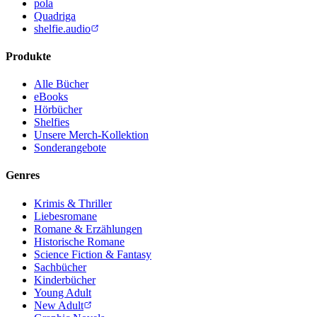
pola
Quadriga
shelfie.audio
Produkte
Alle Bücher
eBooks
Hörbücher
Shelfies
Unsere Merch-Kollektion
Sonderangebote
Genres
Krimis & Thriller
Liebesromane
Romane & Erzählungen
Historische Romane
Science Fiction & Fantasy
Sachbücher
Kinderbücher
Young Adult
New Adult