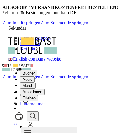
AB SOFORT VERSANDKOSTENFREI BESTELLEN!
*gilt nur für Bestellungen innerhalb DE
Zum Inhalt springen
Zum Seitenende springen
Sekundär
Hilfe & Support
Newsletter
Kontakt
English company website
Bücher
Zum Inhalt springen
Zum Seitenende springen
Audio
Merch
Autor:innen
Erleben
Unternehmen
0