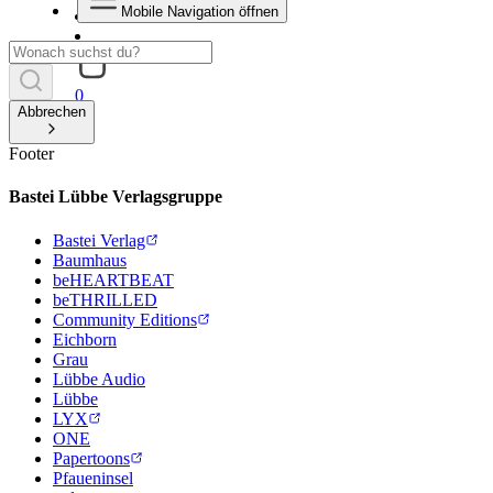
Mobile Navigation öffnen
0
Abbrechen
Footer
Bastei Lübbe Verlagsgruppe
Bastei Verlag
Baumhaus
beHEARTBEAT
beTHRILLED
Community Editions
Eichborn
Grau
Lübbe Audio
Lübbe
LYX
ONE
Papertoons
Pfaueninsel