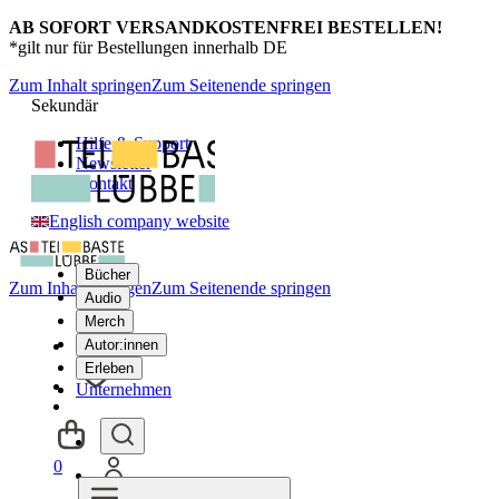
AB SOFORT VERSANDKOSTENFREI BESTELLEN!
*gilt nur für Bestellungen innerhalb DE
Zum Inhalt springen
Zum Seitenende springen
Sekundär
Hilfe & Support
Newsletter
Kontakt
English company website
Bücher
Zum Inhalt springen
Zum Seitenende springen
Audio
Merch
Autor:innen
Erleben
Unternehmen
0