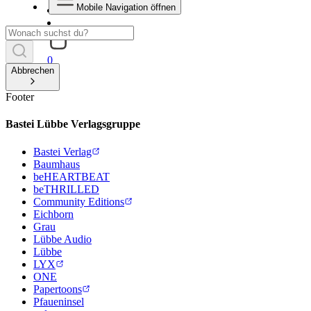
Mobile Navigation öffnen
0
Abbrechen
Footer
Bastei Lübbe Verlagsgruppe
Bastei Verlag
Baumhaus
beHEARTBEAT
beTHRILLED
Community Editions
Eichborn
Grau
Lübbe Audio
Lübbe
LYX
ONE
Papertoons
Pfaueninsel