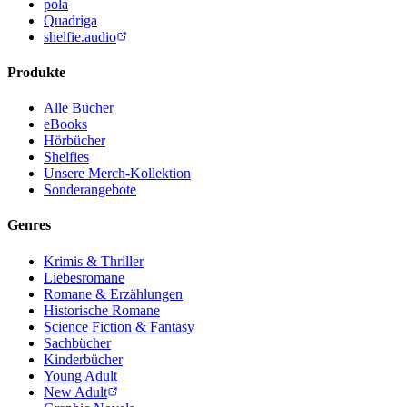
pola
Quadriga
shelfie.audio
Produkte
Alle Bücher
eBooks
Hörbücher
Shelfies
Unsere Merch-Kollektion
Sonderangebote
Genres
Krimis & Thriller
Liebesromane
Romane & Erzählungen
Historische Romane
Science Fiction & Fantasy
Sachbücher
Kinderbücher
Young Adult
New Adult