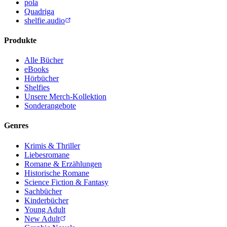
pola
Quadriga
shelfie.audio
Produkte
Alle Bücher
eBooks
Hörbücher
Shelfies
Unsere Merch-Kollektion
Sonderangebote
Genres
Krimis & Thriller
Liebesromane
Romane & Erzählungen
Historische Romane
Science Fiction & Fantasy
Sachbücher
Kinderbücher
Young Adult
New Adult