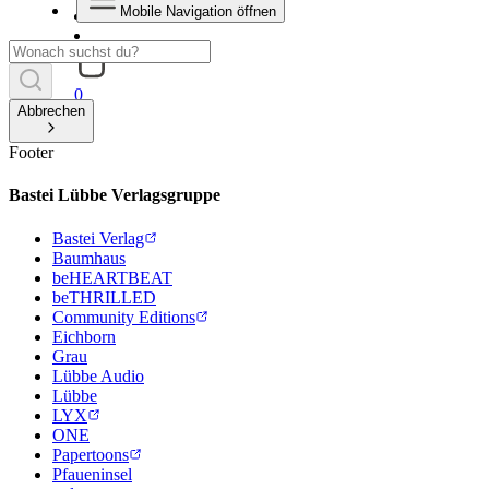
Mobile Navigation öffnen
0
Abbrechen
Footer
Bastei Lübbe Verlagsgruppe
Bastei Verlag
Baumhaus
beHEARTBEAT
beTHRILLED
Community Editions
Eichborn
Grau
Lübbe Audio
Lübbe
LYX
ONE
Papertoons
Pfaueninsel