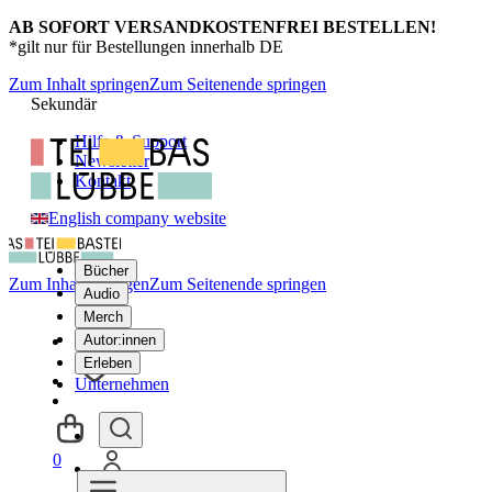
AB SOFORT VERSANDKOSTENFREI BESTELLEN!
*gilt nur für Bestellungen innerhalb DE
Zum Inhalt springen
Zum Seitenende springen
Sekundär
Hilfe & Support
Newsletter
Kontakt
English company website
Bücher
Zum Inhalt springen
Zum Seitenende springen
Audio
Merch
Autor:innen
Erleben
Unternehmen
0