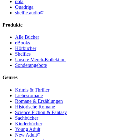
pola
Quadriga
shelfie.audio
Produkte
Alle Bücher
eBooks
Hörbücher
Shelfies
Unsere Merch-Kollektion
Sonderangebote
Genres
Krimis & Thriller
Liebesromane
Romane & Erzählungen
Historische Romane
Science Fiction & Fantasy
Sachbücher
Kinderbücher
Young Adult
New Adult