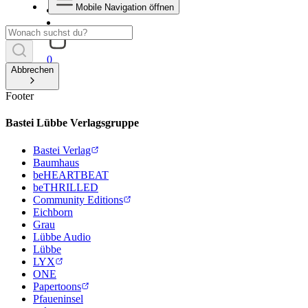
Mobile Navigation öffnen
0
Abbrechen
Footer
Bastei Lübbe Verlagsgruppe
Bastei Verlag
Baumhaus
beHEARTBEAT
beTHRILLED
Community Editions
Eichborn
Grau
Lübbe Audio
Lübbe
LYX
ONE
Papertoons
Pfaueninsel