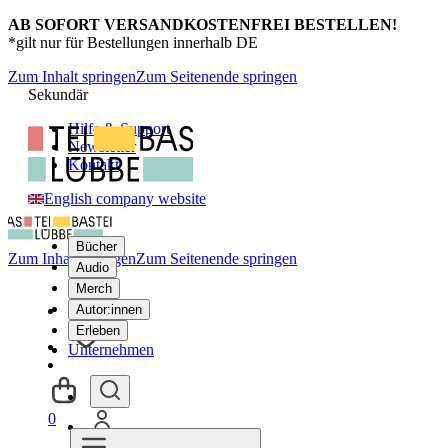
AB SOFORT VERSANDKOSTENFREI BESTELLEN!
*gilt nur für Bestellungen innerhalb DE
Zum Inhalt springen
Zum Seitenende springen
Sekundär
Hilfe & Support
Newsletter
Kontakt
English company website
Bücher
Zum Inhalt springen
Zum Seitenende springen
Audio
Merch
Autor:innen
Erleben
Unternehmen
0